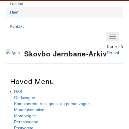
Gå
Log ind
Brugerkontomenu
til
Hjem
hovedindhold
Brødkrumme
Kontakt
Footer-
Primær
Menu
Navigation
Kører på
Skovbo Jernbane-Arkiv
Drupal
Hoved Menu
DSB
Godsvogne
Kombinerede rejsegods- og personvogne
Motorlokomotiver
Motorvogne
Personvogne
Postvogne