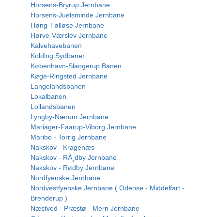
Horsens-Bryrup Jernbane
Horsens-Juelsminde Jernbane
Høng-Tølløse Jernbane
Hørve-Værslev Jernbane
Kalvehavebanen
Kolding Sydbaner
København-Slangerup Banen
Køge-Ringsted Jernbane
Langelandsbanen
Lokalbanen
Lollandsbanen
Lyngby-Nærum Jernbane
Mariager-Faarup-Viborg Jernbane
Maribo - Torrig Jernbane
Nakskov - Kragenæs
Nakskov - RÃ¸dby Jernbane
Nakskov - Rødby Jernbane
Nordfyenske Jernbane
Nordvestfyenske Jernbane ( Odense - Middelfart -
Brenderup )
Næstved - Præstø - Mern Jernbane