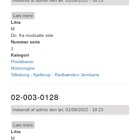
Indsendt af
admin
den
lør, 01/08/2022 - 18:23
Læs mere
om
Litra
02-
M
003-
Do. fra modsatte side
0129
Nummer serie
1
Kategori
Privatbaner
Motorvogne
Silkeborg - Kjellerup - Rødkærsbro Jernbane
02-003-0128
Indsendt af
admin
den
lør, 01/08/2022 - 18:23
Læs mere
om
Litra
02-
M
003-