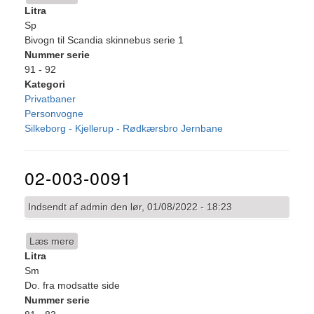
Litra
02-
Sp
011-
Bivogn til Scandia skinnebus serie 1
0074
Nummer serie
91 - 92
Kategori
Privatbaner
Personvogne
Silkeborg - Kjellerup - Rødkærsbro Jernbane
02-003-0091
Indsendt af
admin
den
lør, 01/08/2022 - 18:23
Læs mere
om
Litra
02-
Sm
003-
Do. fra modsatte side
0091
Nummer serie