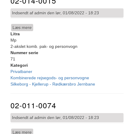
02-014-0015
Indsendt af
admin
den
lør, 01/08/2022 - 18:23
Læs mere
om
Litra
02-
Mp
014-
2-akslet komb. pak- og personvogn
0015
Nummer serie
71
Kategori
Privatbaner
Kombinerede rejsegods- og personvogne
Silkeborg - Kjellerup - Rødkærsbro Jernbane
02-011-0074
Indsendt af
admin
den
lør, 01/08/2022 - 18:23
Læs mere
om