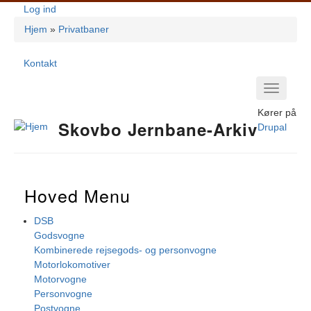
Gå
Log ind
Brugerkontomenu
til
Hjem
Privatbaner
hovedindhold
Brødkrumme
Kontakt
Footer-
Primær
Menu
Navigation
Kører på
Skovbo Jernbane-Arkiv
Drupal
Hoved Menu
DSB
Godsvogne
Kombinerede rejsegods- og personvogne
Motorlokomotiver
Motorvogne
Personvogne
Postvogne