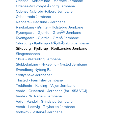
Odense - Kerteminde - Martofte Jernbane
Odense-Nr.Broby-FÃ¥borg Jernbane
Odense-Nr.Broby-Fåborg Jernbane
Odsherreds Jernbane
Randers - Hadsund - Jernbane
Ringkøbing - Ørnhøj - Holstebro Jernbane
Ryomgaard - Gjerrild - GrenÃ¥ Jernbane
Ryomgaard - Gjerrild - Grenå Jernbane
Silkeborg - Kjellerup - RÃ¸dkÃ¦rsbro Jernbane
Silkeborg - Kjellerup - Rødkærsbro Jernbane
Skagensbanen
Skive - Vestsalling Jernbane
Stubbekøbing - Nykøbing - Nysted Jernbane
Svendborg-Nyborg Banen
Sydfyenske Jernbaner
Thisted - Fjerritslev Jernbane
Troldhede - Kolding - Vejen Jernbane
Varde - Grindsted - Jernbane (fra 1953 VGJ)
Varde - Nr. Nebel - Jernbane
Vejle - Vandel - Grindsted Jernbane
Vemb - Lemvig - Thyborøn Jernbane
Vodskov - Østervrå Jernbane