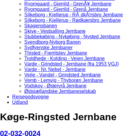
Ryomgaard - Gjerrild - GrenÃ¥ Jernbane
Ryomgaard - Gjerrild - Grenå Jernbane
Silkeborg - Kjellerup - RÃ¸dkÃ¦rsbro Jernbane
Silkeborg - Kjellerup - Rødkærsbro Jernbane
Skagensbanen
Skive - Vestsalling Jernbane
Stubbekøbing - Nykøbing - Nysted Jernbane
Svendborg-Nyborg Banen
Sydfyenske Jernbaner
Thisted - Fjerritslev Jernbane
Troldhede - Kolding - Vejen Jernbane
Varde - Grindsted - Jernbane (fra 1953 VGJ)
Varde - Nr. Nebel - Jernbane
Vejle - Vandel - Grindsted Jernbane
Vemb - Lemvig - Thyborøn Jernbane
Vodskov - Østervrå Jernbane
Østsjællandske Jernbaneselskab
Rejsegodsvogne
Udland
Køge-Ringsted Jernbane
02-032-0024