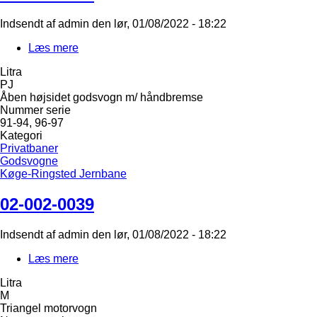
Indsendt af
admin
den
lør, 01/08/2022 - 18:22
Læs mere
om
02-
Litra
032-
PJ
0024
Åben højsidet godsvogn m/ håndbremse
Nummer serie
91-94, 96-97
Kategori
Privatbaner
Godsvogne
Køge-Ringsted Jernbane
02-002-0039
Indsendt af
admin
den
lør, 01/08/2022 - 18:22
Læs mere
om
02-
Litra
002-
M
0039
Triangel motorvogn