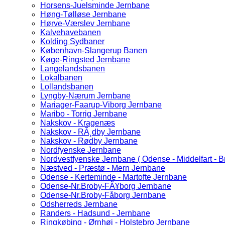
Horsens-Juelsminde Jernbane
Høng-Tølløse Jernbane
Hørve-Værslev Jernbane
Kalvehavebanen
Kolding Sydbaner
København-Slangerup Banen
Køge-Ringsted Jernbane
Langelandsbanen
Lokalbanen
Lollandsbanen
Lyngby-Nærum Jernbane
Mariager-Faarup-Viborg Jernbane
Maribo - Torrig Jernbane
Nakskov - Kragenæs
Nakskov - RÃ¸dby Jernbane
Nakskov - Rødby Jernbane
Nordfyenske Jernbane
Nordvestfyenske Jernbane ( Odense - Middelfart - B
Næstved - Præstø - Mern Jernbane
Odense - Kerteminde - Martofte Jernbane
Odense-Nr.Broby-FÃ¥borg Jernbane
Odense-Nr.Broby-Fåborg Jernbane
Odsherreds Jernbane
Randers - Hadsund - Jernbane
Ringkøbing - Ørnhøj - Holstebro Jernbane