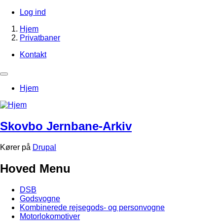
Gå
Log ind
til
Brugerkontomenu
Hjem
hovedindhold
Privatbaner
Brødkrumme
Kontakt
Footer-
menu
Primær
Hjem
navigation
Skovbo Jernbane-Arkiv
Kører på
Drupal
Hoved Menu
DSB
Godsvogne
Kombinerede rejsegods- og personvogne
Motorlokomotiver