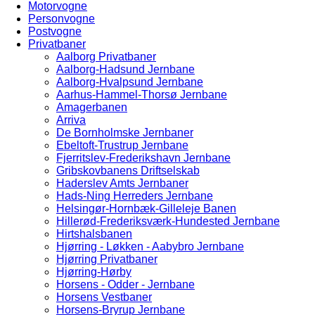
Motorvogne
Personvogne
Postvogne
Privatbaner
Aalborg Privatbaner
Aalborg-Hadsund Jernbane
Aalborg-Hvalpsund Jernbane
Aarhus-Hammel-Thorsø Jernbane
Amagerbanen
Arriva
De Bornholmske Jernbaner
Ebeltoft-Trustrup Jernbane
Fjerritslev-Frederikshavn Jernbane
Gribskovbanens Driftselskab
Haderslev Amts Jernbaner
Hads-Ning Herreders Jernbane
Helsingør-Hornbæk-Gilleleje Banen
Hillerød-Frederiksværk-Hundested Jernbane
Hirtshalsbanen
Hjørring - Løkken - Aabybro Jernbane
Hjørring Privatbaner
Hjørring-Hørby
Horsens - Odder - Jernbane
Horsens Vestbaner
Horsens-Bryrup Jernbane